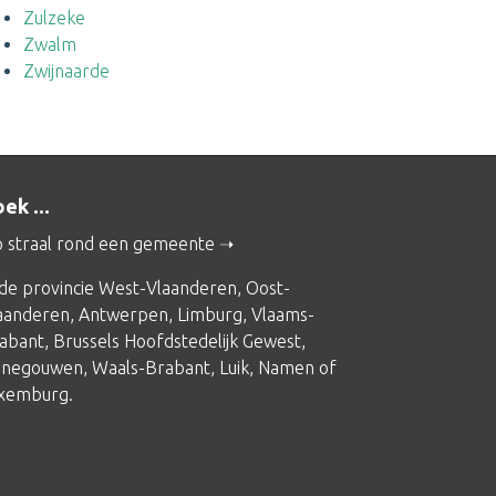
Zulzeke
Zwalm
Zwijnaarde
ek ...
 straal rond een gemeente
 de provincie
West-Vlaanderen
,
Oost-
aanderen
,
Antwerpen
,
Limburg
,
Vlaams-
abant
,
Brussels Hoofdstedelijk Gewest
,
negouwen
,
Waals-Brabant
,
Luik
,
Namen
of
xemburg
.