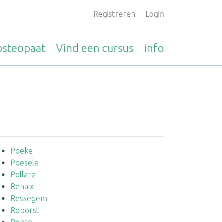
Registreren
Login
osteopaat
Vind een
cursus
info
Poeke
Poesele
Pollare
Renaix
Ressegem
Roborst