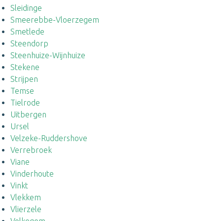
Sleidinge
Smeerebbe-Vloerzegem
Smetlede
Steendorp
Steenhuize-Wijnhuize
Stekene
Strijpen
Temse
Tielrode
Uitbergen
Ursel
Velzeke-Ruddershove
Verrebroek
Viane
Vinderhoute
Vinkt
Vlekkem
Vlierzele