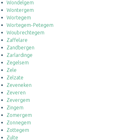
Wondelgem
Wontergem
Wortegem
Wortegem-Petegem
Woubrechtegem
Zaffelare
Zandbergen
Zarlardinge
Zegelsem
Zele
Zelzate
Zeveneken
Zeveren
Zevergem
Zingem
Zomergem
Zonnegem
Zottegem
Zulte