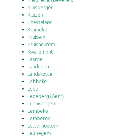
Kieldrecht (Beveren)
Kluisbergen
Kluizen
Knesselare
Kruibeke
Kruisem
Kruishoutem
Kwaremont
Laarne
Landegem
Landskouter
Lebbeke
Lede
Ledeberg (Gent)
Leeuwergem
Lembeke
Lemberge
Letterhoutem
Leupegem