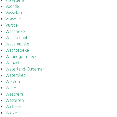
Volkegem
Voorde
Vosselare
Vrasene
Vurste
Waarbeke
Waarschoot
Waasmunster
Wachtebeke
Wannegem-Lede
Wanzele
Waterland-Oudeman
Watervliet
Welden
Welle
Westrem
Wetteren
Wichelen
Wieze