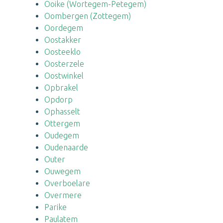
Ooike (Wortegem-Petegem)
Oombergen (Zottegem)
Oordegem
Oostakker
Oosteeklo
Oosterzele
Oostwinkel
Opbrakel
Opdorp
Ophasselt
Ottergem
Oudegem
Oudenaarde
Outer
Ouwegem
Overboelare
Overmere
Parike
Paulatem