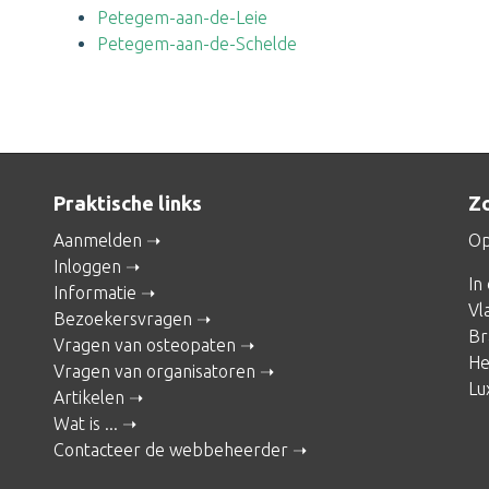
Petegem-aan-de-Leie
Petegem-aan-de-Schelde
Praktische links
Zo
Aanmelden
Op
Inloggen
In
Informatie
Vl
Bezoekersvragen
Br
Vragen van osteopaten
He
Vragen van organisatoren
Lu
Artikelen
Wat is ...
Contacteer de webbeheerder