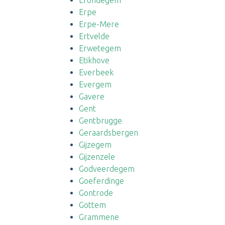
Erondegem
Erpe
Erpe-Mere
Ertvelde
Erwetegem
Etikhove
Everbeek
Evergem
Gavere
Gent
Gentbrugge
Geraardsbergen
Gijzegem
Gijzenzele
Godveerdegem
Goeferdinge
Gontrode
Gottem
Grammene