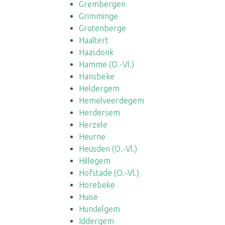
Grembergen
Grimminge
Grotenberge
Haaltert
Haasdonk
Hamme (O.-Vl.)
Hansbeke
Heldergem
Hemelveerdegem
Herdersem
Herzele
Heurne
Heusden (O.-Vl.)
Hillegem
Hofstade (O.-Vl.)
Horebeke
Huise
Hundelgem
Iddergem