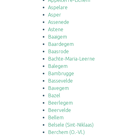
Appelterre-Eichem
Aspelare
Asper
Assenede
Astene
Baaigem
Baardegem
Baasrode
Bachte-Maria-Leerne
Balegem
Bambrugge
Bassevelde
Bavegem
Bazel
Beerlegem
Beervelde
Bellem
Belsele (Sint-Niklaas)
Berchem (O.-Vl.)