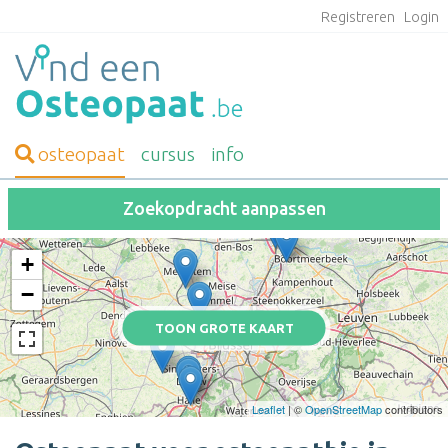
Registreren
Login
osteopaat
cursus
info
Zoekopdracht aanpassen
+
−
TOON GROTE KAART
Leaflet
| ©
OpenStreetMap
contributors