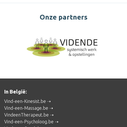
Onze partners
In België:
Vind-een-Kinesist.be
Vind-een-Massage.be
VindeenTherapeut.be
Vind-een-Psycholoog.be