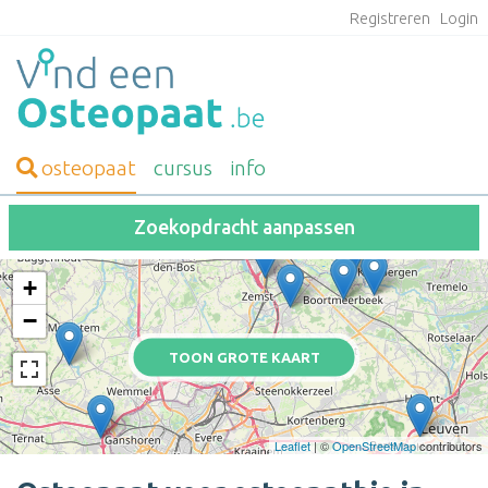
Registreren
Login
osteopaat
cursus
info
Zoekopdracht aanpassen
+
−
TOON GROTE KAART
Leaflet
| ©
OpenStreetMap
contributors