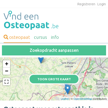
Registreren
Login
osteopaat
cursus
info
Zoekopdracht aanpassen
+
−
TOON GROTE KAART
Leaflet
| ©
OpenStreetMap
contributors