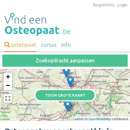
Registreren
Login
osteopaat
cursus
info
Zoekopdracht aanpassen
+
−
TOON GROTE KAART
Leaflet
| ©
OpenStreetMap
contributors