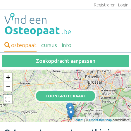
Registreren
Login
osteopaat
cursus
info
Zoekopdracht aanpassen
+
−
TOON GROTE KAART
Leaflet
| ©
OpenStreetMap
contributors