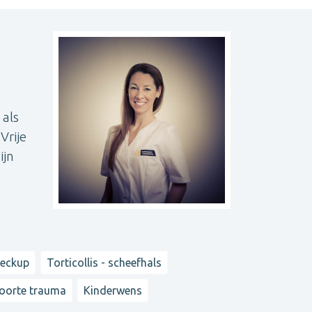
 als
Vrije
ijn
heckup
Torticollis - scheefhals
oorte trauma
Kinderwens