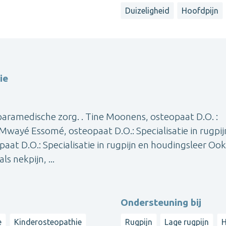
Duizeligheid
Hoofdpijn
ie
paramedische zorg. . Tine Moonens, osteopaat D.O. :
r Mwayé Essomé, osteopaat D.O.: Specialisatie in rugpij
t D.O.: Specialisatie in rugpijn en houdingsleer Ook
 nekpijn, ...
Ondersteuning bij
e
Kinderosteopathie
Rugpijn
Lage rugpijn
H