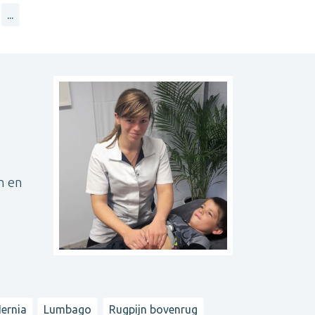
...
n en
ernia
Lumbago
Rugpijn bovenrug