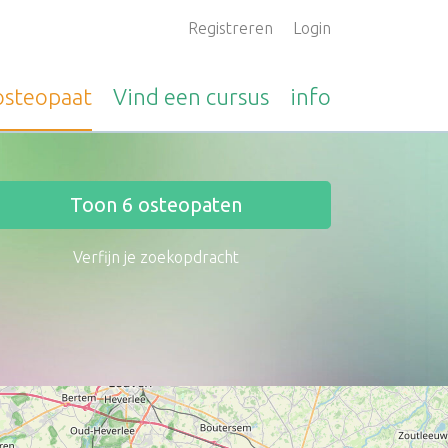
Registreren
Login
osteopaat
Vind een
cursus
info
Toon
6
osteopaten
Verfijn je zoekopdracht