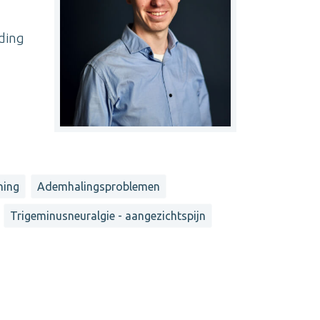
iding
ning
Ademhalingsproblemen
Trigeminusneuralgie - aangezichtspijn