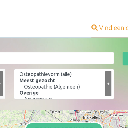
Vind een
+
+