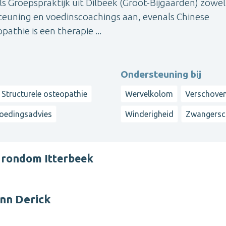
ls Groepspraktijk uit Dilbeek (Groot-Bijgaarden) zowel
teuning en voedinscoachings aan, evenals Chinese
athie is een therapie ...
Ondersteuning bij
Structurele osteopathie
Wervelkolom
Verschoven
oedingsadvies
Winderigheid
Zwangersc
 rondom Itterbeek
enn Derick