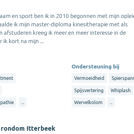
chaam en sport ben ik in 2010 begonnen met mijn ople
aalde ik mijn master-diploma kinesitherapie met als
jn afstuderen kreeg ik meer en meer interesse in de
k kort na mijn ...
Ondersteuning bij
stment
Vermoeidheid
Spierspan
Spijsvertering
Whiplash
opathie
...
Wervelkolom
...
 rondom Itterbeek