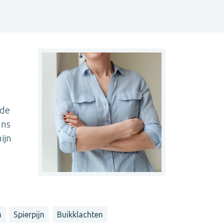
 de
ans
ijn
a
Spierpijn
Buikklachten