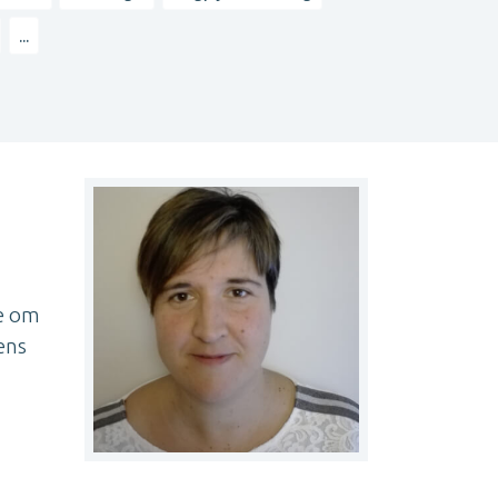
...
ze om
ens