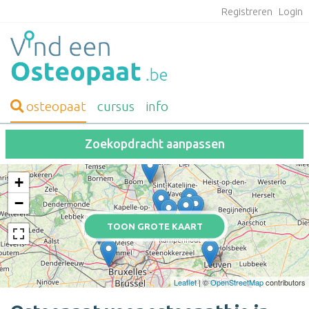
Registreren
Login
osteopaat
cursus
info
Zoekopdracht aanpassen
+
−
TOON GROTE KAART
Leaflet
| ©
OpenStreetMap
contributors