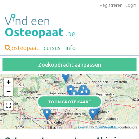
Registreren
Login
osteopaat
cursus
info
Zoekopdracht aanpassen
+
−
TOON GROTE KAART
Leaflet
| ©
OpenStreetMap
contributors