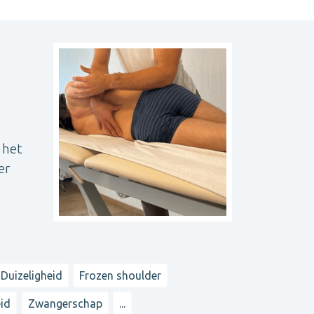
 het
er
Duizeligheid
Frozen shoulder
id
Zwangerschap
...