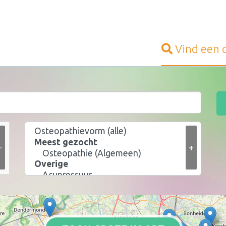
Vind een
+
+