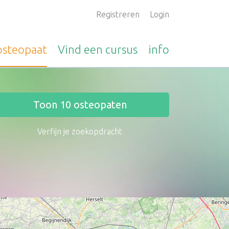
Registreren
Login
osteopaat
Vind een
cursus
info
Toon
10
osteopaten
Verfijn je zoekopdracht