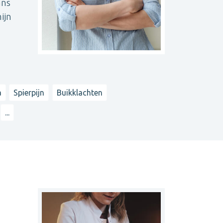
ans
ijn
a
Spierpijn
Buikklachten
...