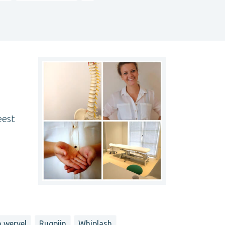
eest
 wervel
Rugpijn
Whiplash