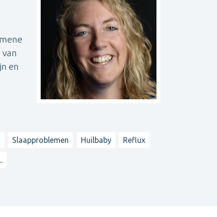
gemene
g van
jn en
n
Slaapproblemen
Huilbaby
Reflux
..