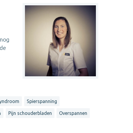
 nog
 de
,
syndroom
Spierspanning
n
Pijn schouderbladen
Overspannen