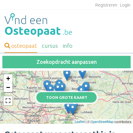
Registreren
Login
osteopaat
cursus
info
Zoekopdracht aanpassen
+
−
TOON GROTE KAART
Leaflet
| ©
OpenStreetMap
contributors