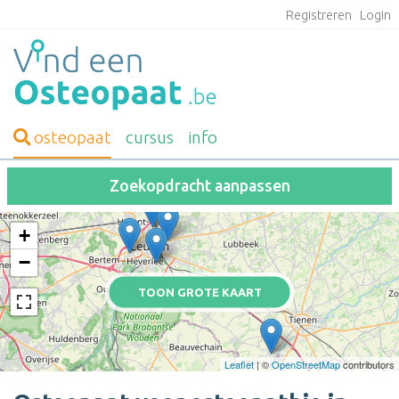
Registreren
Login
osteopaat
cursus
info
Zoekopdracht aanpassen
+
−
TOON GROTE KAART
Leaflet
| ©
OpenStreetMap
contributors