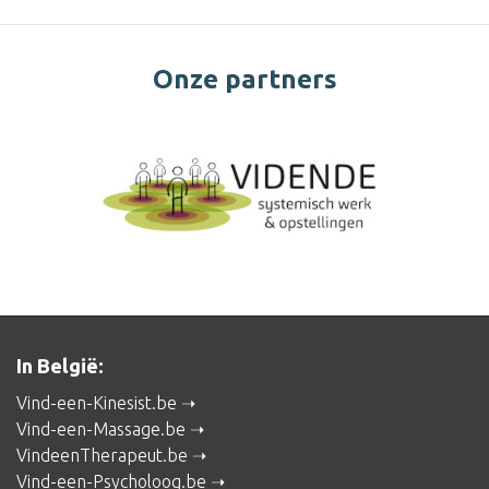
Onze partners
In België:
Vind-een-Kinesist.be
Vind-een-Massage.be
VindeenTherapeut.be
Vind-een-Psycholoog.be