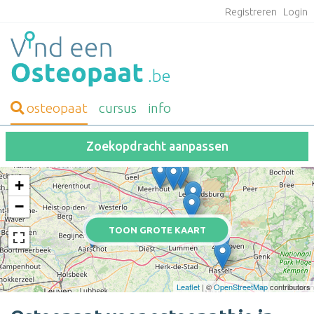
Registreren
Login
osteopaat
cursus
info
Zoekopdracht aanpassen
+
−
TOON GROTE KAART
Leaflet
| ©
OpenStreetMap
contributors