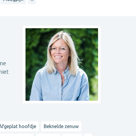
 me
niet
Afgeplat hoofdje
Beknelde zenuw