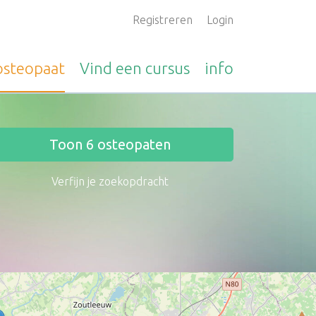
Registreren
Login
osteopaat
Vind een
cursus
info
Toon
6
osteopaten
Verfijn je zoekopdracht