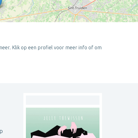
eer. Klik op een profiel voor meer info of om
Leaflet
| ©
OpenStreetMap
contributors
op