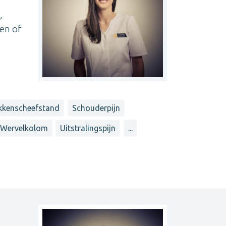
,
en of
kkenscheefstand
Schouderpijn
Wervelkolom
Uitstralingspijn
...