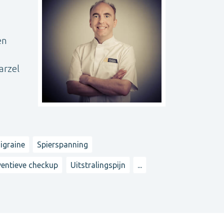
en
arzel
igraine
Spierspanning
ventieve checkup
Uitstralingspijn
...