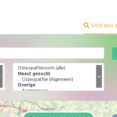
Vind een
+
+