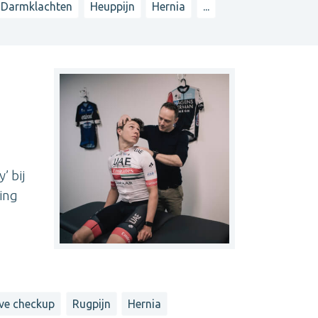
Darmklachten
Heuppijn
Hernia
...
’ bij
ring
eve checkup
Rugpijn
Hernia