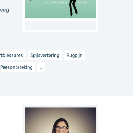
 weg
rtblessures
Spijsvertering
Rugpijn
Peesontsteking
...