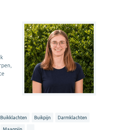
jk
rpen,
te
Buikklachten
Buikpijn
Darmklachten
Maagpijn
...