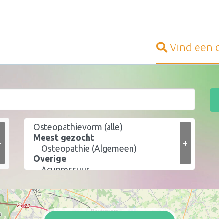
Vind een
+
+