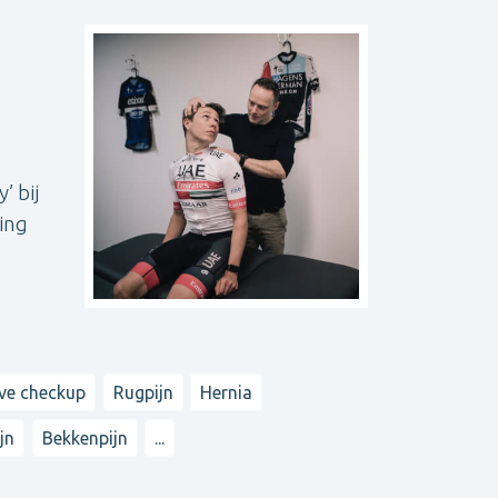
’ bij
ring
eve checkup
Rugpijn
Hernia
jn
Bekkenpijn
...