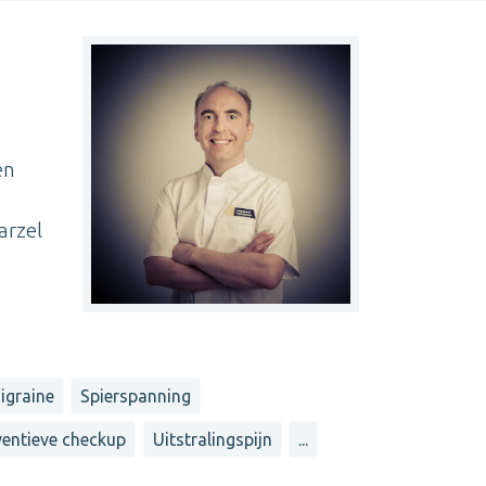
en
arzel
igraine
Spierspanning
ventieve checkup
Uitstralingspijn
...