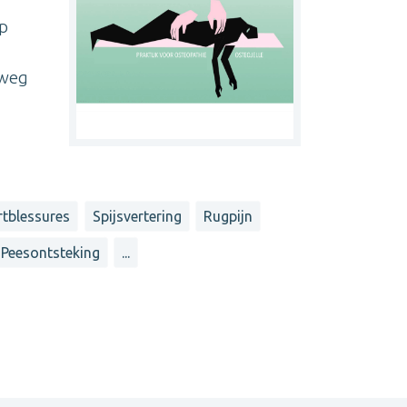
op
 weg
rtblessures
Spijsvertering
Rugpijn
Peesontsteking
...