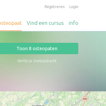
Registreren
Login
osteopaat
Vind een
cursus
info
Toon
8
osteopaten
Verfijn je zoekopdracht