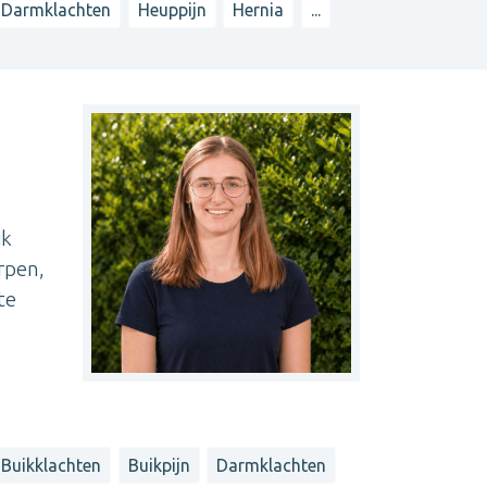
Darmklachten
Heuppijn
Hernia
...
jk
rpen,
te
Buikklachten
Buikpijn
Darmklachten