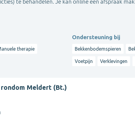
icties) te behandelen. Je kan online een afspraak mak
Ondersteuning bij
anuele therapie
Bekkenbodemspieren
Be
Voetpijn
Verklevingen
 rondom Meldert (Bt.)
n