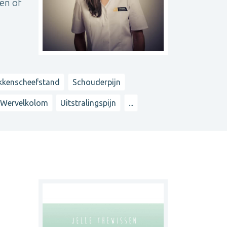
en of
kkenscheefstand
Schouderpijn
Wervelkolom
Uitstralingspijn
...