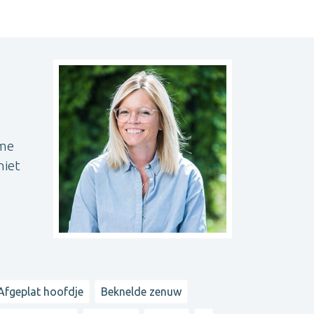
 me
niet
Afgeplat hoofdje
Beknelde zenuw