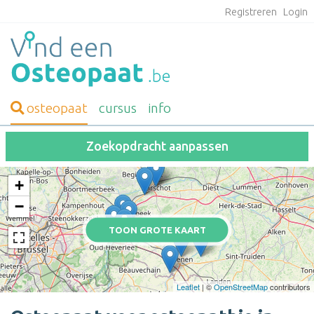
Registreren
Login
osteopaat
cursus
info
Zoekopdracht aanpassen
+
−
TOON GROTE KAART
Leaflet
| ©
OpenStreetMap
contributors