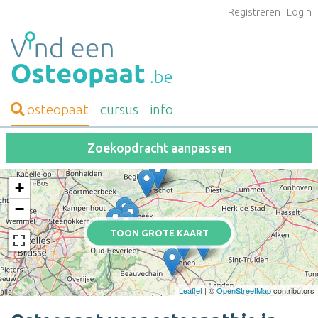
Registreren
Login
osteopaat
cursus
info
Zoekopdracht aanpassen
+
−
TOON GROTE KAART
Leaflet
| ©
OpenStreetMap
contributors