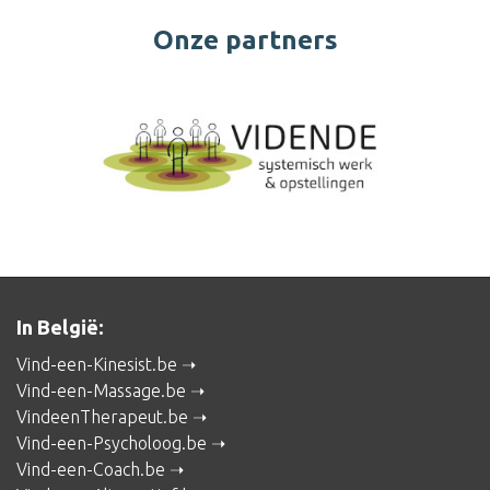
Onze partners
In België:
Vind-een-Kinesist.be
Vind-een-Massage.be
VindeenTherapeut.be
Vind-een-Psycholoog.be
Vind-een-Coach.be