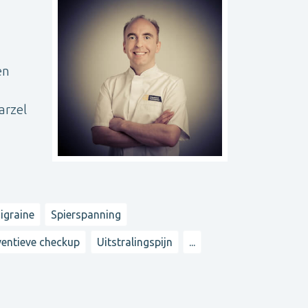
en
arzel
igraine
Spierspanning
ventieve checkup
Uitstralingspijn
...