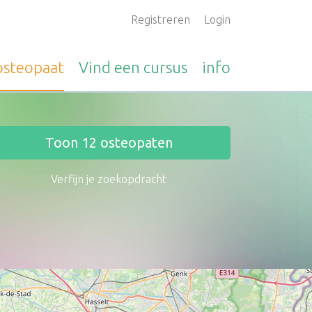
Registreren
Login
osteopaat
Vind een
cursus
info
Toon
12
osteopaten
Verfijn je zoekopdracht