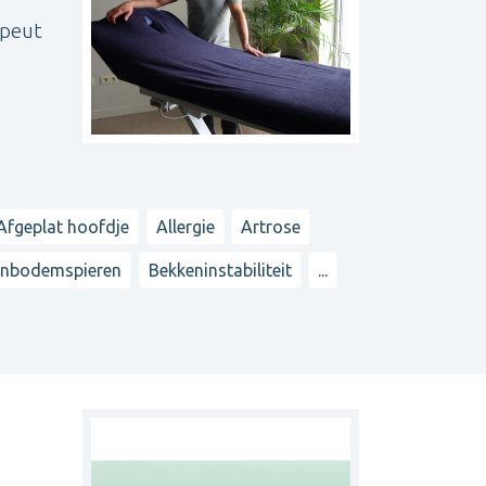
apeut
Afgeplat hoofdje
Allergie
Artrose
enbodemspieren
Bekkeninstabiliteit
...