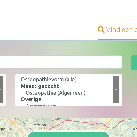
Vind een
+
+