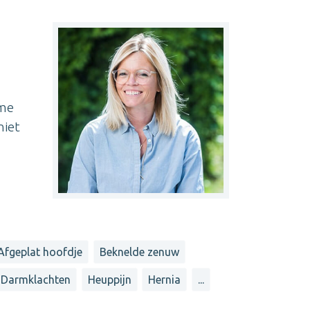
 me
niet
Afgeplat hoofdje
Beknelde zenuw
Darmklachten
Heuppijn
Hernia
...