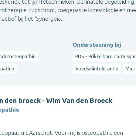
eeskunde tot lymfetechnieken, perinatale begeleiding,
therapie, rugschool, toegepaste kinesiologie en mee
tief bij het 'Synergeia...
Ondersteuning bij
nderosteopathie
PDS - Prikkelbare darm sy
opathie
Voedselintolerantie
Migr
n den broeck - Wim Van den Broeck
opathie
eopaat uit Aarschot. Voor mij is osteopathie een