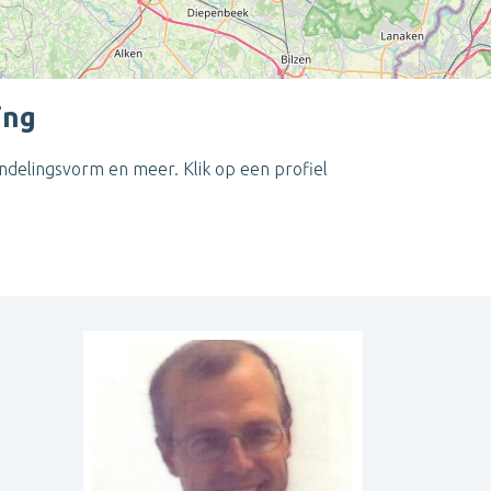
ing
delingsvorm en meer. Klik op een profiel
Leaflet
| ©
OpenStreetMap
contributors