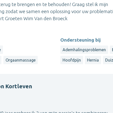
 terug te brengen en te behouden! Graag stel ik mijn
ng zodat we samen een oplossing voor uw problemat
ort Groeten Wim Van den Broeck
Ondersteuning bij
e
Ademhalingsproblemen
Orgaanmassage
Hoofdpijn
Hernia
Duiz
on Kortleven
0 jaar probeer ik 2 van mijn passie's te combineren: