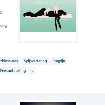
op
 weg
rtblessures
Spijsvertering
Rugpijn
Peesontsteking
...