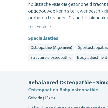
hollistische visie die gezondheid tracht
opgebouwde kennis ter uwer beschikki
proberen te vinden. Graag tot binnenk
Lees verder
Specialisaties
Osteopathie (Algemeen)
Sportosteopathi
Structurele osteopathie
Body adjustment
Rebalanced Osteopathie - Sim
Osteopaat en Baby osteopathie
Gelrode (12km)
Hallo, ik ben Simon en reeds meer dan 2