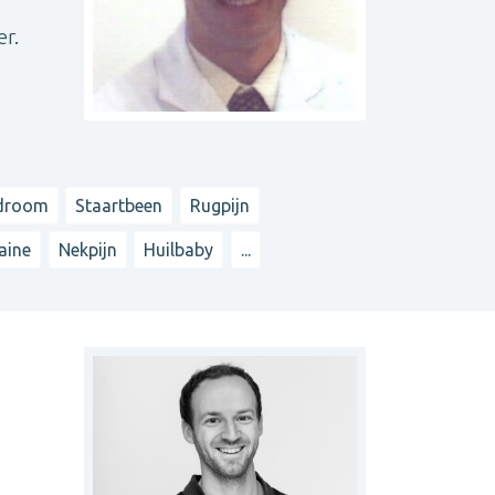
r.
ndroom
Staartbeen
Rugpijn
aine
Nekpijn
Huilbaby
...