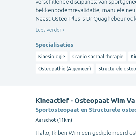
verschillende disciplines: van sportgen
bekkenbodemrevalidatie, manuele neuro
Naast Osteo-Plus is Dr Quaghebeur ook ac
Lees verder
Specialisaties
Kinesiologie
Cranio sacraal therapie
Ki
Osteopathie (Algemeen)
Structurele oste
Kineactief - Osteopaat Wim Va
Sportosteopaat en Structurele oste
Aarschot (11km)
Hallo, Ik ben Wim een gediplomeerd ost