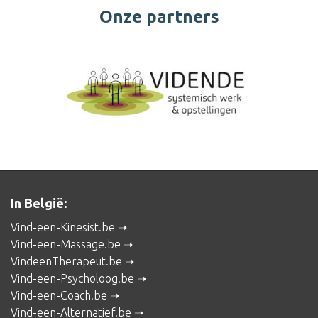
Onze partners
In België:
Vind-een-Kinesist.be
Vind-een-Massage.be
VindeenTherapeut.be
Vind-een-Psycholoog.be
Vind-een-Coach.be
Vind-een-Alternatief.be