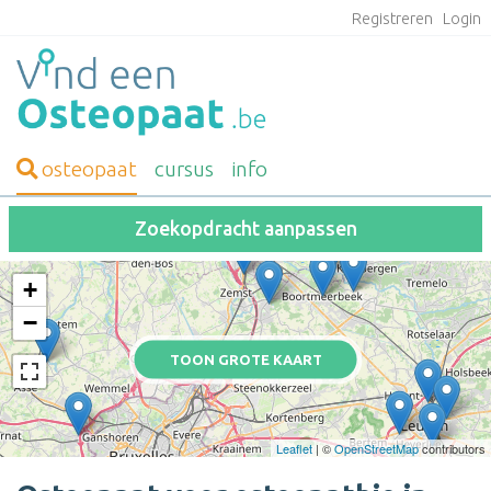
Registreren
Login
osteopaat
cursus
info
Zoekopdracht aanpassen
+
−
TOON GROTE KAART
Leaflet
| ©
OpenStreetMap
contributors