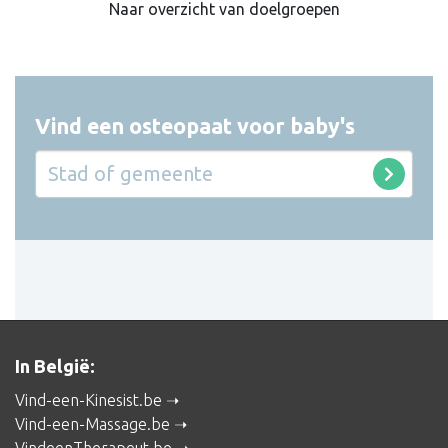
Naar overzicht van doelgroepen
Vind een osteopaat voor baby's
In België:
Vind-een-Kinesist.be
Vind-een-Massage.be