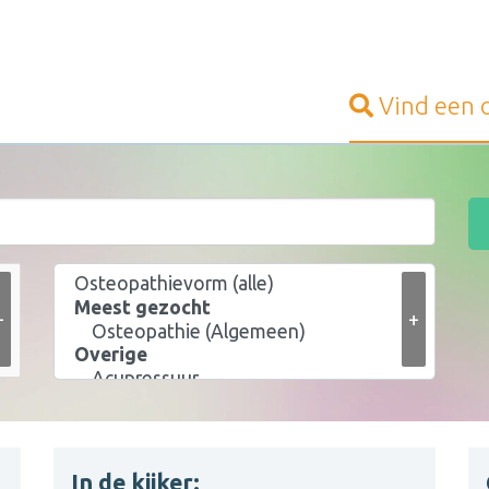
Vind een
+
+
In de kijker: