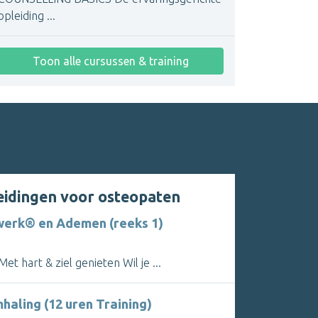
opleiding ...
Toon alle cursussen & training
eidingen voor osteopaten
erk® en Ademen (reeks 1)
et hart & ziel genieten Wil je ...
aling (12 uren Training)