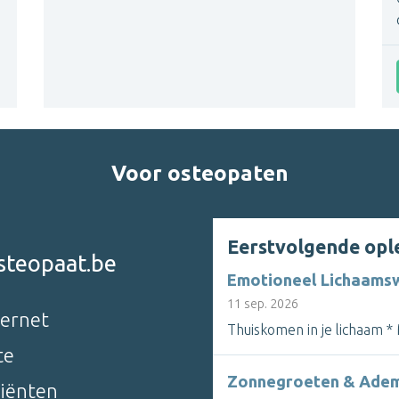
Voor osteopaten
Eerstvolgende opl
steopaat.be
Emotioneel Lichaamsw
11 sep. 2026
ternet
Thuiskomen in je lichaam * M
te
Zonnegroeten & Ademh
liënten