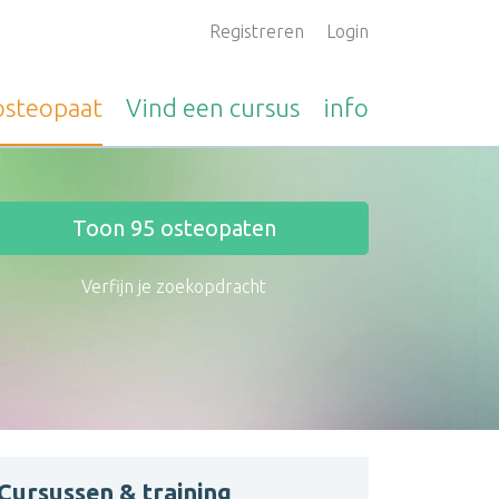
Registreren
Login
osteopaat
Vind een
cursus
info
Toon
95
osteopaten
Verfijn je zoekopdracht
Cursussen & training